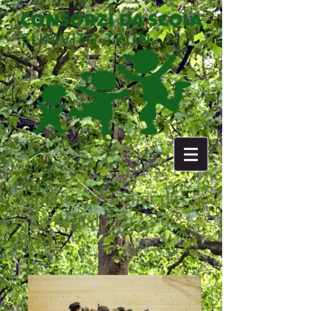
Superiura: Turnier da
notg - final, 22/23-02-
2019