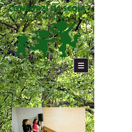
Superiura: Turnier da
notg,
22-02-2020