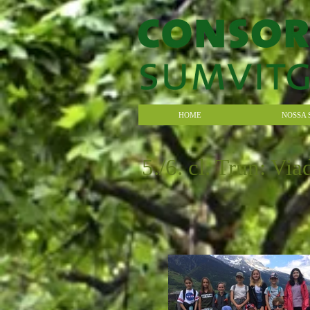
HOME
NOSSA 
5./6. cl. Trun: Vi