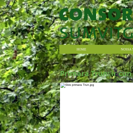
HOME
NOSSA 
Primara Trun: ir cun