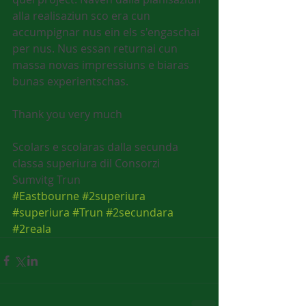
alla realisaziun sco era cun  
accumpignar nus ein els s'engaschai 
per nus. Nus essan returnai cun 
massa novas impressiuns e biaras 
bunas experientschas.
Thank you very much
Scolars e scolaras dalla secunda 
classa superiura dil Consorzi 
Sumvitg Trun
#Eastbourne
#2superiura
#superiura
#Trun
#2secundara
#2reala