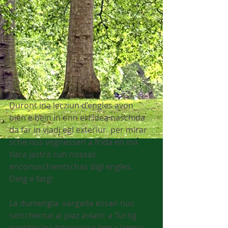
Duront ina lecziun d’engles avon 
bien e bein in onn ei l’idea naschida 
da far in viadi egl exteriur  per mirar 
sche nus vegnessen a frida en ina 
tiara jastra cun nossas 
enconuschientschas digl engles. 
Detg e fatg!
La dumengia  vargada essan nus  
setschentai al plaz aviatic a Turitg 
suenter ina intensiva e legra jamna 