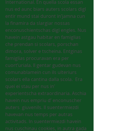
International. En quella scola essan 
nus ed aunc biars auters scolars digl 
entir mund stai duront in’jamna cun 
la finamira da slargiar nossas 
enconuschientschas digl engles. Nus 
havein astgau habitar en famiglias 
che prendan si scolars, porschan 
dimora, solver e tscheina. Entginas 
famiglias procuravan era per 
cuort’uriala. Il gentar gudevan nus 
comunablamein cun ils ulteriurs 
scolars ella cantina dalla scola.  Era 
quei ei stau per nus in' 
experientscha extraordinaria. Aschia 
havein nus empriu d’ enconuscher 
auters  giuvenils. Il suentermiezdi 
havevan nus temps per autras 
activitads. In suentermiezdi havein 
nus cuschinau cookies, in autra gada 