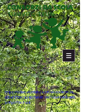
Cantar treis sogns Retgs
avon la caplutta da s. Giusep a 
Darvella
08-01-2023
https://video.wixstatic.com/video/4dbc3a_
ed24fd38e1a240cfa6481ed7a0a4b46b/480
p/mp4/file.mp4