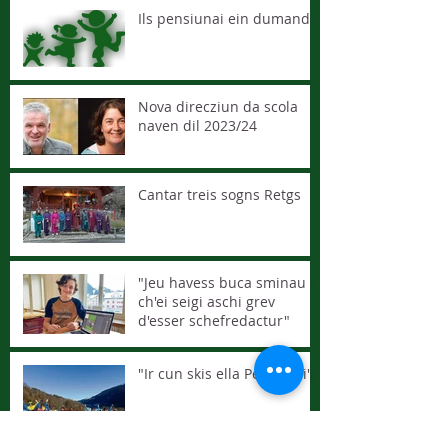
Ils pensiunai ein dumandai
Nova direcziun da scola
naven dil 2023/24
Cantar treis sogns Retgs
"Jeu havess buca sminau
ch'ei seigi aschi grev
d'esser schefredactur"
"Ir cun skis ella Péra ei bi"