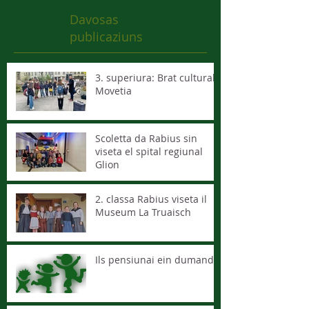
Davosas
publicaziuns
3. superiura: Brat cultural -
Movetia
Scoletta da Rabius sin
viseta el spital regiunal
Glion
2. classa Rabius viseta il
Museum La Truaisch
Ils pensiunai ein dumandai