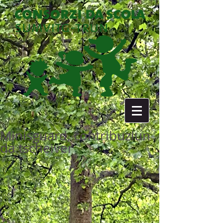
Minisguard, contribuziun
da tscheiver