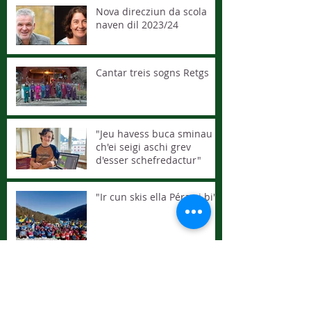
Nova direcziun da scola
naven dil 2023/24
Cantar treis sogns Retgs
"Jeu havess buca sminau
ch'ei seigi aschi grev
d'esser schefredactur"
"Ir cun skis ella Péra ei bi"
Elecziun direcziun da scola